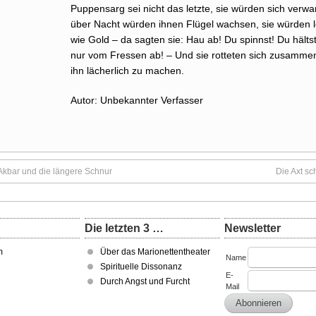
Puppensarg sei nicht das letzte, sie würden sich verwa
über Nacht würden ihnen Flügel wachsen, sie würden 
wie Gold – da sagten sie: Hau ab! Du spinnst! Du hälts
nur vom Fressen ab! – Und sie rotteten sich zusamme
ihn lächerlich zu machen.
Autor: Unbekannter Verfasser
Akbar und die längere Schnur
Die Axt sc
Die letzten 3 …
Newsletter
m
Über das Marionettentheater
Name
Spirituelle Dissonanz
E-
Durch Angst und Furcht
Mail