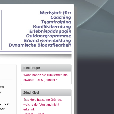
Eine Frage:
Wann haben sie zum letzten mal
etwas NEUES gedacht?
dem
r
Zündhölzel
Das Herz hat seine Gründe,
on der
welche der Verstand nicht
der
erkennt.!