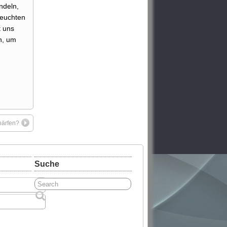
ndeln,
leuchten
t uns
n, um
härfen?
Suche