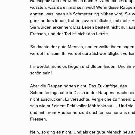
Nachtigall! Und der Mensch dachte: Wenn diese Raup
wüssten, was da einmal sein wird! Wenn diese Raupen
ahnten, was ihnen als Schmetterling blühen wird: Sie 
ganz anders leben, froher, zuversichtlicher, mit mehr H
Sie würden erkennen: Das Leben besteht nicht nur au
Fressen, und der Tod ist nicht das Letzte.
So dachte der gute Mensch, und er wollte ihnen sagen:
werdet frei sein! Ihr werdet eure Schwerfälligkeit verlie
Ihr werdet mühelos fliegen und Blüten finden! Und ihr 
schön sein!
Aber die Raupen hörten nicht. Das Zukünftige, das
Schmetterlingshafte ließ sich in der Raupensprache ei
nicht ausdrücken. Er versuchte, Vergleiche zu finden: 
sein wie auf einem Feld voller Möhrenkraut … Und sie 
und mit ihrem Raupenhorizont dachten sie nur ans en
Fressen.
Nein, so ging es nicht. Und als der gute Mensch neu an