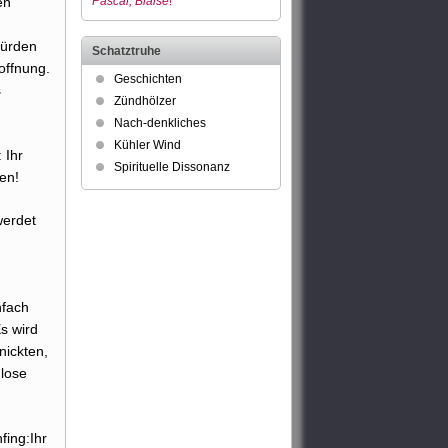
en
Pascal, Blaise
!
würden
Schatztruhe
offnung.
Geschichten
s
Zündhölzer
Nach-denkliches
Kühler Wind
 Ihr
Spirituelle Dissonanz
ren!
werdet
nfach
Es wird
nickten,
dlose
fing:Ihr